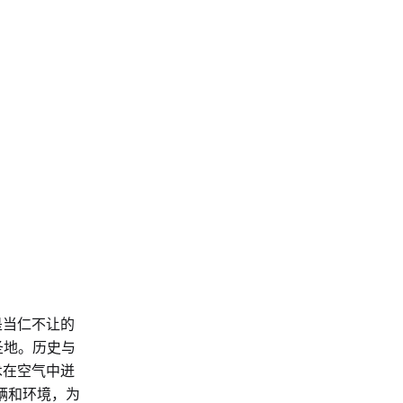
是当仁不让的
圣地。历史与
术在空气中迸
、车辆和环境，为