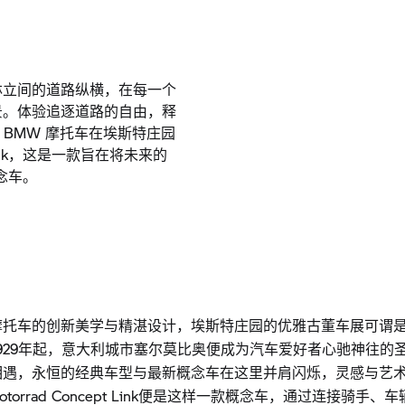
林立间的道路纵横，在每一个
景。体验追逐道路的自由，释
，BMW 摩托车在埃斯特庄园
Link，这是一款旨在将未来的
念车。
摩托车的创新美学与精湛设计，埃斯特庄园的优雅古董车展可谓
929年起，意大利城市塞尔莫比奥便成为汽车爱好者心驰神往的
相遇，永恒的经典车型与最新概念车在这里并肩闪烁，灵感与艺
otorrad Concept Link便是这样一款概念车，通过连接骑手