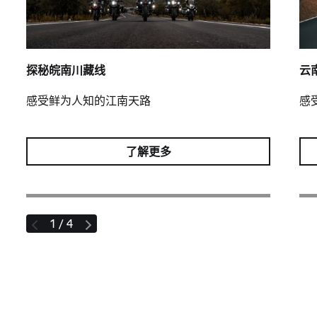
探秘皖南川藏线
云
感受鲜为人知的江南天路
感
了解更多
1 / 4