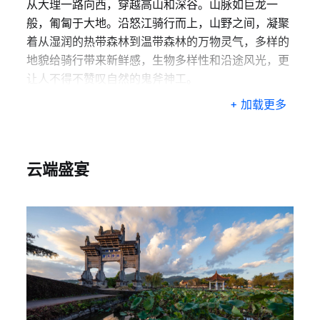
从大理一路向西，穿越高山和深谷。山脉如巨龙一
般，匍匐于大地。沿怒江骑行而上，山野之间，凝聚
着从湿润的热带森林到温带森林的万物灵气，多样的
地貌给骑行带来新鲜感，生物多样性和沿途风光，更
让人不得不赞叹自然的鬼斧神工。
+ 加载更多
云端盛宴