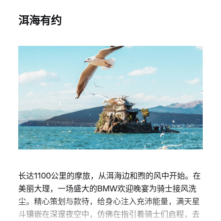
洱海有约
长达1100公里的摩旅，从洱海边和煦的风中开始。在
美丽大理，一场盛大的BMW欢迎晚宴为骑士接风洗
尘。精心策划与款待，给身心注入充沛能量，满天星
斗镶嵌在深邃夜空中，仿佛在指引着骑士们启程，去