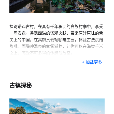
探访诺邓古村，在具有千年积淀的白族村寨中，享受
一隅安逸。香飘四溢的诺邓火腿，带来原汁原味的舌
尖上的中国。在高黎贡云端咖啡庄园，体验古法烘焙
咖啡。而腾冲温泉的氤氲滋养，让你可以在海拔千米
之上，感受不可多得的休憩与放空。
+ 加载更多
古镇探秘