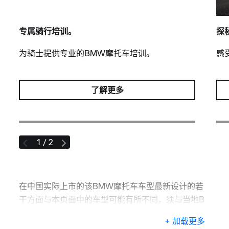
专属骑行培训。
探
为骑士提供专业的BMW摩托车培训。
感
了解更多
1 / 2
在中国实际上市的该BMW摩托车车型最新设计的若
干方面与本页面中的车型可能有所不同，须与当地B
MW摩托车授权经销商联系了解详情。
+ 加载更多