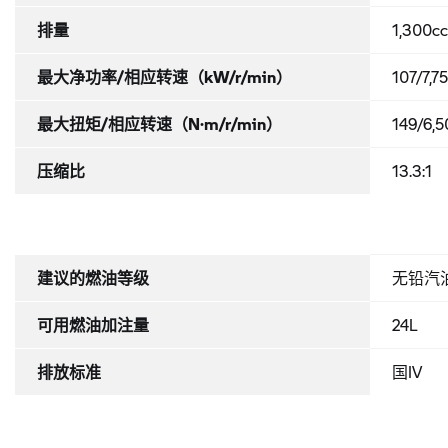
排量
1,300c
最大净功率/相应转速（kW/r/min）
107/7,7
最大扭矩/相应转速（N·m/r/min）
149/6,
压缩比
13.3:1
建议的燃油等级
无铅汽
可用燃油加注量
24L
排放标准
国IV