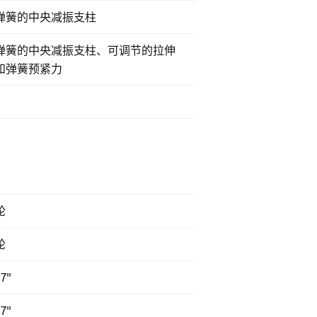
弹簧的中央减振支柱
弹簧的中央减振支柱、可调节的拉伸
和弹簧预紧力
m
轮
轮
17"
17"